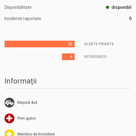
Disponibilitate
disponibil
Incidente raportate
0
22
ALERTE PRIMITE
4
INTERVENȚII
Informații
Mașină 4x4
Prim ajutor
Membru de încredere