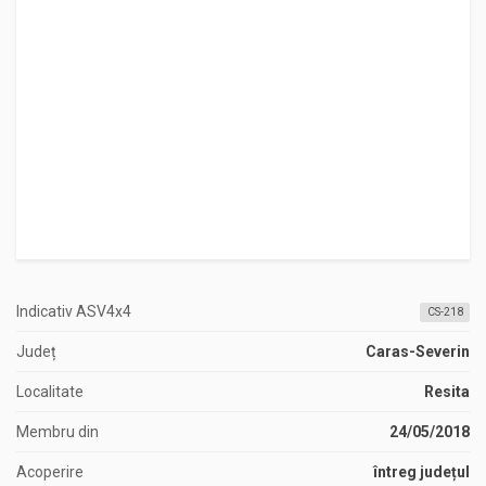
Indicativ ASV4x4
CS-218
Județ
Caras-Severin
Localitate
Resita
Membru din
24/05/2018
Acoperire
întreg județul