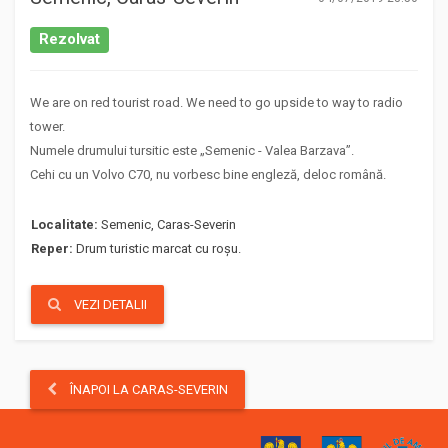
Rezolvat
We are on red tourist road. We need to go upside to way to radio
tower.
Numele drumului tursitic este „Semenic - Valea Barzava”.
Cehi cu un Volvo C70, nu vorbesc bine engleză, deloc română.
Localitate:
Semenic, Caras-Severin
Reper:
Drum turistic marcat cu roșu.
VEZI DETALII
ÎNAPOI LA CARAS-SEVERIN