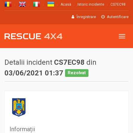
Acasă
Istoric incidente
CS7EC98
Înregistrare
Autentificare
Meniu
Detalii incident
CS7EC98
din
03/06/2021 01:37
Rezolvat
Informații