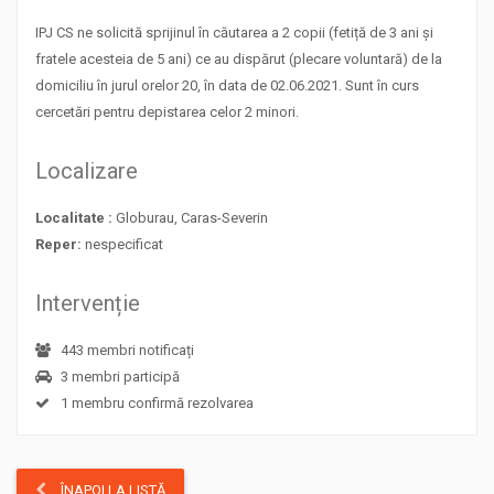
IPJ CS ne solicită sprijinul în căutarea a 2 copii (fetiță de 3 ani și
fratele acesteia de 5 ani) ce au dispărut (plecare voluntară) de la
domiciliu în jurul orelor 20, în data de 02.06.2021. Sunt în curs
cercetări pentru depistarea celor 2 minori.
Localizare
Localitate :
Globurau, Caras-Severin
Reper:
nespecificat
Intervenție
443 membri notificați
3 membri participă
1 membru confirmă rezolvarea
ÎNAPOI LA LISTĂ