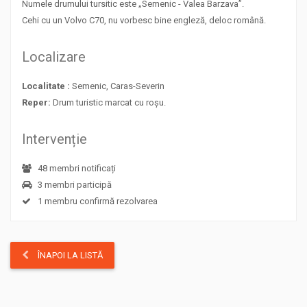
Numele drumului tursitic este „Semenic - Valea Barzava”.
Cehi cu un Volvo C70, nu vorbesc bine engleză, deloc română.
Localizare
Localitate :
Semenic, Caras-Severin
Reper:
Drum turistic marcat cu roșu.
Intervenție
48 membri notificați
3 membri participă
1 membru confirmă rezolvarea
ÎNAPOI LA LISTĂ