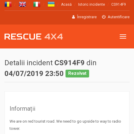
Acasă
Istoric incidente
CS914F9
Înregistrare
Autentificare
Meniu
Detalii incident
CS914F9
din
04/07/2019 23:50
Rezolvat
Informații
We are on red tourist road. We need to go upside to way to radio
tower.