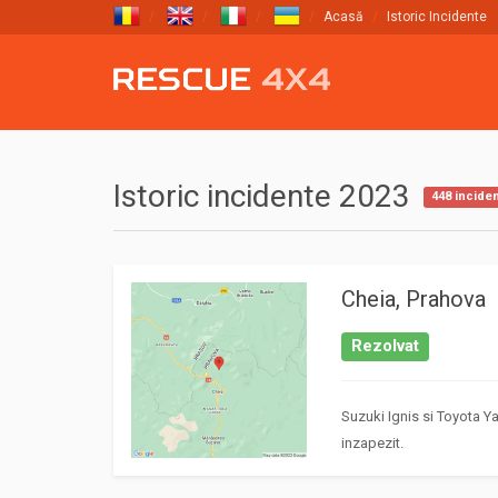
Acasă
Istoric Incidente
Istoric incidente 2023
448 incide
Cheia, Prahova
Rezolvat
Suzuki Ignis si Toyota Y
inzapezit.