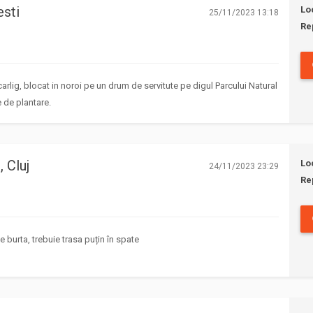
esti
Lo
25/11/2023 13:18
Re
rlig, blocat in noroi pe un drum de servitute pe digul Parcului Natural
 de plantare.
, Cluj
Lo
24/11/2023 23:29
Re
burta, trebuie trasa puțin în spate