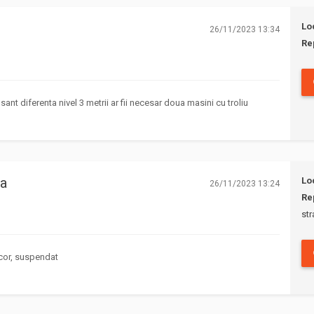
2018
(140)
Lo
26/11/2023 13:34
Re
2017
(50)
2016
(45)
sant diferenta nivel 3 metrii ar fii necesar doua masini cu troliu
2015
(1)
ta
Lo
26/11/2023 13:24
Re
str
ecor, suspendat