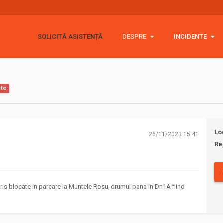
SOLICITĂ ASISTENȚĂ
DESPRE
DESPRE
INCIDENTE
INCIDENTE
Rescue 4x4
2026
Politica cookie
2025
(454)
nte
GDPR
2024
(365)
Stickere
2023
(448)
Lo
26/11/2023 15:41
Re
Donații 🙏
2022
(378)
2021
(775)
aris blocate in parcare la Muntele Rosu, drumul pana in Dn1A fiind
2020
(513)
2019
(358)