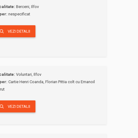
calitate:
Berceni, Ilfov
per:
nespecificat
VEZI DETALII
calitate:
Voluntari, Ilfov
per:
Cartie Henri Coanda, Florian Pittia colt cu Emanoil
rut
VEZI DETALII