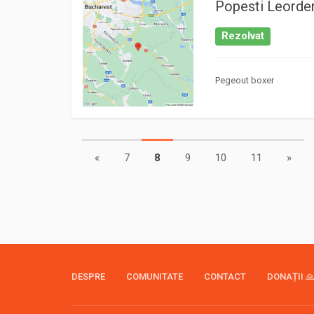
Popesti Leordeni
Rezolvat
Pegeout boxer
«
7
8
9
10
11
»
DESPRE
COMUNITATE
CONTACT
DONAȚII 