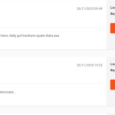
Lo
26/11/2023 09:49
Re
 iveco daily gol tractiune spate duba axa
Lo
25/11/2023 19:25
Re
 remorcare ,