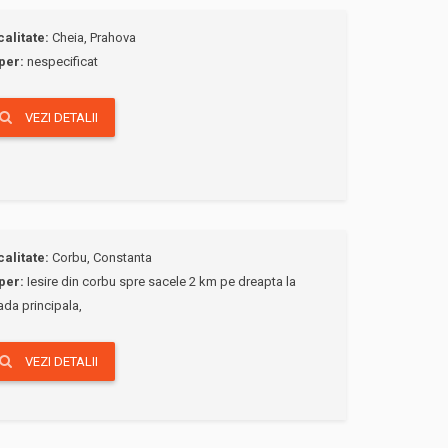
calitate:
Cheia, Prahova
per:
nespecificat
VEZI DETALII
calitate:
Corbu, Constanta
per:
Iesire din corbu spre sacele 2 km pe dreapta la
ada principala,
VEZI DETALII