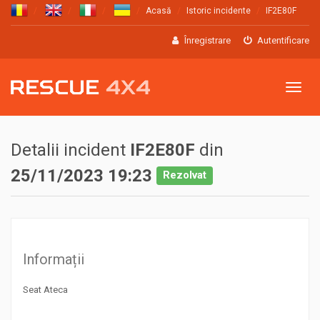
Acasă
Istoric incidente
IF2E80F
Înregistrare
Autentificare
Meniu
Detalii incident
IF2E80F
din
25/11/2023 19:23
Rezolvat
Informații
Seat Ateca