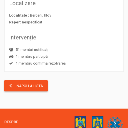
Localizare
Localitate :
Berceni, Ilfov
Reper:
nespecificat
Intervenție
51 membri notificați
1 membru participă
1 membru confirmă rezolvarea
ÎNAPOI LA LISTĂ
DESPRE