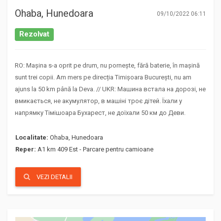
Ohaba, Hunedoara
09/10/2022 06:11
Rezolvat
RO: Mașina s-a oprit pe drum, nu pornește, fără baterie, în mașină
sunt trei copii. Am mers pe direcția Timișoara București, nu am
ajuns la 50 km până la Deva. // UKR: Машина встала на дорозі, не
вмикається, не акумулятор, в машіні троє дітей. Їхали у
напрямку Тімішоара Бухарест, не доїхали 50 км до Деви.
Localitate:
Ohaba, Hunedoara
Reper:
A1 km 409 Est - Parcare pentru camioane
VEZI DETALII