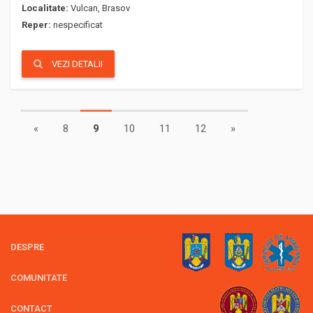
Localitate:
Vulcan, Brasov
Reper:
nespecificat
VEZI DETALII
«
8
9
10
11
12
»
DESPRE
COMUNITATE
CONTACT