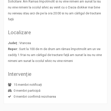
Solicitare: Am Ramas împotmolit si nu vine nimeni am sunat la isu
nu vine nimeni la ocolul silvic au venit cu o Dacia dokker mai bine
nu veneau stau aici de pe la ora 20:00 si nu am cârligul de tractare
față
Localizare
Județ :
Vrancea
Reper:
Sunt la 100 de m de drum am rămas împotmolit am un vw
caddy 1.9 tai nu am cârligul de tractare față am sunat la isu nu vine
nimeni am sunat la ocolul silvic nu vine nimeni
Intervenție
15 membri notificați
0 membri participă
0 membri confirmă rezolvarea