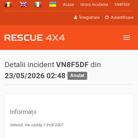
Acasă
Istoric incidente
VN8F5DF
Înregistrare
Autentificare
Meniu
Detalii incident
VN8F5DF
din
23/05/2026 02:48
Anulat
Informații
Vehicul: Vw caddy 1.9 tdi 2007