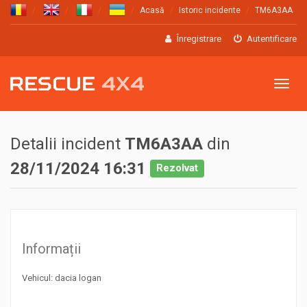
Acasă
Istoric incidente
TM6A3AA
Înregistrare
Autentificare
Meniu
Detalii incident
TM6A3AA
din
28/11/2024 16:31
Rezolvat
Informații
Vehicul: dacia logan