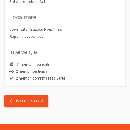
Solicitare: trebuie 4x4
Localizare
Localitate :
Bazosu Nou, Timis
Reper:
nespecificat
Intervenție
51 membri notificați
2 membri participă
2 membri confirmă rezolvarea
ÎNAPOI LA LISTĂ