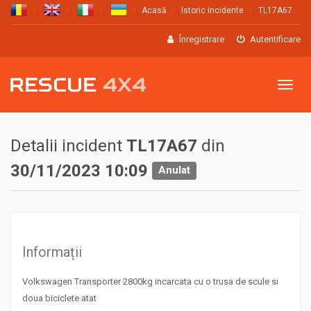
Acasă
Istoric incidente
TL17A67
Înregistrare
Autentificare
Meniu
Detalii incident
TL17A67
din
30/11/2023 10:09
Anulat
Informații
Volkswagen Transporter 2800kg incarcata cu o trusa de scule si
doua biciclete atat