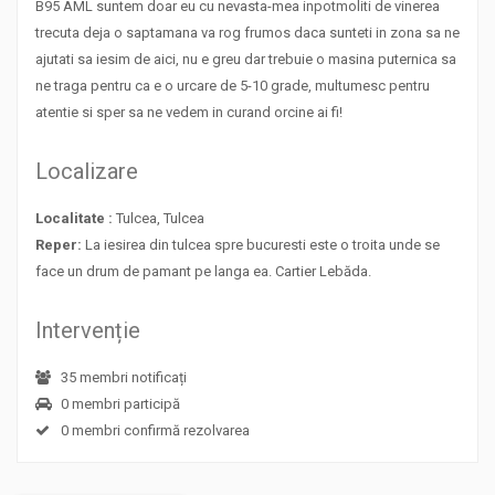
B95 AML suntem doar eu cu nevasta-mea inpotmoliti de vinerea
trecuta deja o saptamana va rog frumos daca sunteti in zona sa ne
ajutati sa iesim de aici, nu e greu dar trebuie o masina puternica sa
ne traga pentru ca e o urcare de 5-10 grade, multumesc pentru
atentie si sper sa ne vedem in curand orcine ai fi!
Localizare
Localitate :
Tulcea, Tulcea
Reper:
La iesirea din tulcea spre bucuresti este o troita unde se
face un drum de pamant pe langa ea. Cartier Lebăda.
Intervenție
35 membri notificați
0 membri participă
0 membri confirmă rezolvarea