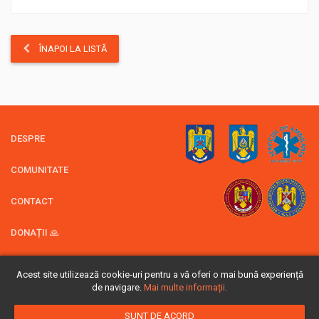
ÎNAPOI LA LISTĂ
DESPRE
COMUNITATE
CONTACT
DONAȚII 🙏
Acest site utilizează cookie-uri pentru a vă oferi o mai bună experiență
© 2026 Rescue 4x4 -
ASV4x4
de navigare.
Mai multe informații.
Politica Cookie
SUNT DE ACORD