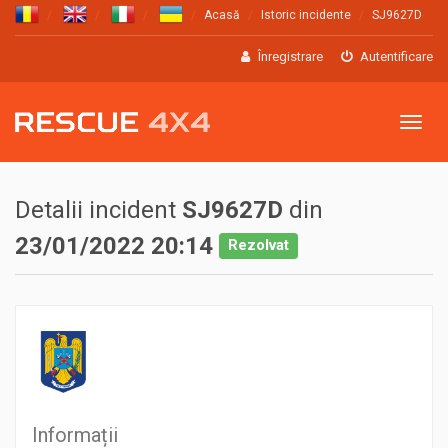
Acasă
Istoric incidente
SJ9627D
Înregistrare
Autentificare
Meniu
Detalii incident
SJ9627D
din
23/01/2022 20:14
Rezolvat
Informații