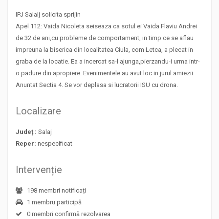
IPJ Salalj solicita sprijin
Apel 112: Vaida Nicoleta seiseaza ca sotul ei Vaida Flaviu Andrei
de 32 de ani,cu probleme de comportament, in timp ce se aflau
impreuna la biserica din localitatea Ciula, com Letca, a plecat in
graba de la locatie. Ea a incercat sa-l ajunga,pierzandu-i urma intr-
o padure din apropiere. Evenimentele au avut loc in jurul amiezii.
Anuntat Sectia 4. Se vor deplasa si lucratorii ISU cu drona.
Localizare
Județ :
Salaj
Reper:
nespecificat
Intervenție
198 membri notificați
1 membru participă
0 membri confirmă rezolvarea