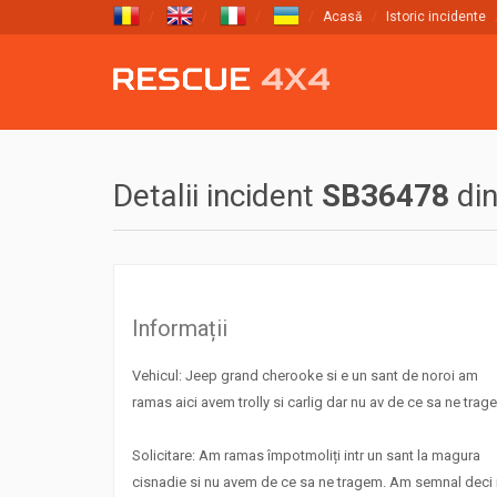
Acasă
Istoric incidente
Detalii incident
SB36478
di
Informații
Vehicul: Jeep grand cherooke si e un sant de noroi am
ramas aici avem trolly si carlig dar nu av de ce sa ne trag
Solicitare: Am ramas împotmoliți intr un sant la magura
cisnadie si nu avem de ce sa ne tragem. Am semnal deci