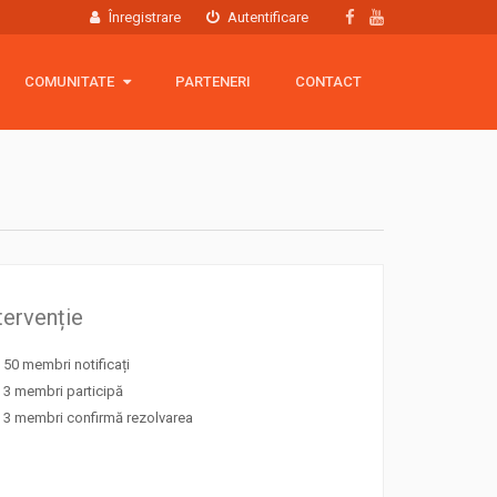
Înregistrare
Autentificare
COMUNITATE
COMUNITATE
PARTENERI
CONTACT
Hartă membri
Grup Facebook
Echipamente
tervenție
50 membri notificați
3 membri participă
3 membri confirmă rezolvarea