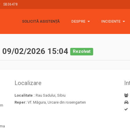
SB36478
SOLICITĂ ASISTENȚĂ
DESPRE
DESPRE
INCIDENTE
INCIDENTE
Rescue 4x4
2026
Politica cookie
2025
(454)
n
09/02/2026 15:04
Rezolvat
GDPR
2024
(365)
Stickere
2023
(448)
Localizare
In
Donații 🙏
2022
(378)
Localitate :
Rau Sadului, Sibiu
2021
(775)
Reper:
Vf. Măgura, Urcare din rosengarten
em
2020
(513)
 ma
2019
(358)