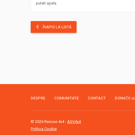
puteti apela
ÎNAPOI LA LISTĂ
DESPRE
COMUNITATE
CONTACT
DONAȚII 
© 2026 Rescue 4x4 -
ASV4x4
Politica Cookie