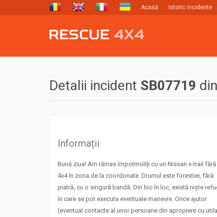
Acasă
Istoric incidente
Detalii incident
SB07719
di
Informații
Bună ziua! Am rămas împotmoliți cu un Nissan x-trail fără
4x4 în zona de la coordonate. Drumul este forestier, fără
piatră, cu o singură bandă. Din loc în loc, există niște refu
în care se pot executa eventuale manevre. Orice ajutor
(eventual contacte al unor persoane din apropiere cu utila