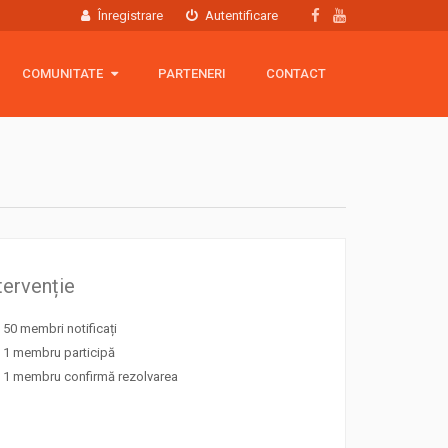
Înregistrare
Autentificare
COMUNITATE
COMUNITATE
PARTENERI
CONTACT
Hartă membri
Grup Facebook
Echipamente
tervenție
50 membri notificați
1 membru participă
1 membru confirmă rezolvarea