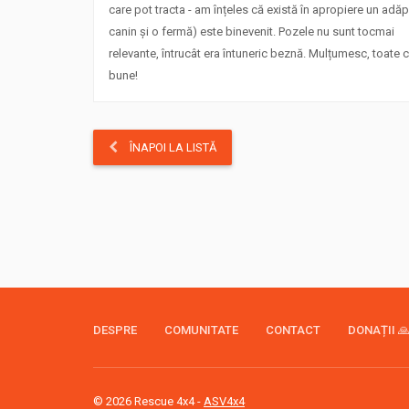
care pot tracta - am înțeles că există în apropiere un adă
canin și o fermă) este binevenit. Pozele nu sunt tocmai
relevante, întrucât era întuneric beznă. Mulțumesc, toate 
bune!
ÎNAPOI LA LISTĂ
DESPRE
COMUNITATE
CONTACT
DONAȚII 
© 2026 Rescue 4x4 -
ASV4x4