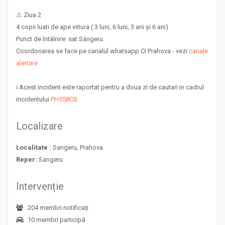
⚠ Ziua 2
4 copii luati de ape viitura ( 3 luni, 6 luni, 3 ani și 6 ani)
Punct de întâlnire: sat Sângeru.
Coordonarea se face pe canalul whatsapp CI Prahova - vezi
canale
alertare
ℹ Acest incident este raportat pentru a doua zi de cautari in cadrul
incidentului
PH558CB
Localizare
Localitate :
Sangeru, Prahova
Reper:
Sangeru
Intervenție
204 membri notificați
10 membri participă