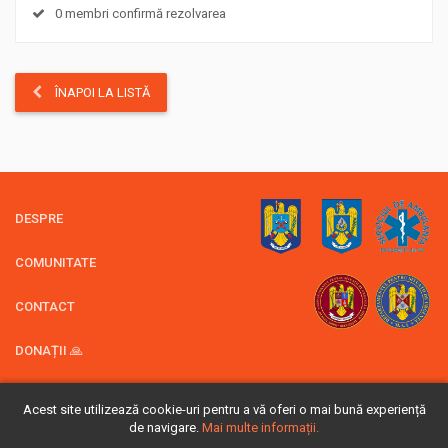
0 membri confirmă rezolvarea
ÎNAPOI LA LISTĂ
DESPRE
COMUNITATE
CONTACT
DONAȚII 🙏
Acest site utilizează cookie-uri pentru a vă oferi o mai bună experiență
© 2026 Rescue 4x4 -
ASV4x4
de navigare.
Mai multe informații.