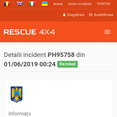
Acasă
Istoric incidente
PH95758
Înregistrare
Autentificare
Meniu
Detalii incident
PH95758
din
01/06/2019 00:24
Rezolvat
Informații