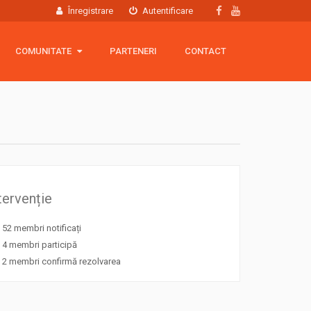
Înregistrare
Autentificare
COMUNITATE
COMUNITATE
PARTENERI
CONTACT
Hartă membri
Grup Facebook
Echipamente
tervenție
52 membri notificați
4 membri participă
2 membri confirmă rezolvarea