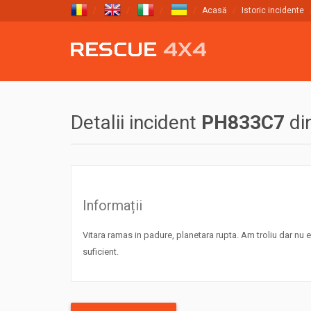
Acasă
Istoric incidente
Detalii incident
PH833C7
di
Informații
Vitara ramas in padure, planetara rupta. Am troliu dar nu 
suficient.