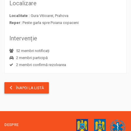
Localizare
Localitate :
Gura Vitioarei, Prahova
Reper:
Peste garla spre Poiana copaceni
Intervenție
52 membri notificați
2 membri participă
2 membri confirmă rezolvarea
ÎNAPOI LA LISTĂ
DESPRE