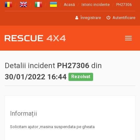
Acasă
Istoric incidente
PH27306
Înregistrare
Autentificare
Meniu
Detalii incident
PH27306
din
30/01/2022 16:44
Rezolvat
Informații
Solicitam ajutor ,masina suspendata pe gheata