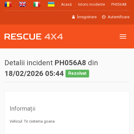
Acasă
Istoric incidente
PH056A8
Înregistrare
Autentificare
Meniu
Detalii incident
PH056A8
din
18/02/2026 05:44
Rezolvat
Informații
Vehicul: Tir cisterna goana