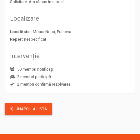
Solicitare: Am rămas inzapezit
Localizare
Localitate :
Moara Noua, Prahova
Reper:
nespecificat
Intervenție
50 membri notificați
2 membri participă
2 membri confirmă rezolvarea
ÎNAPOI LA LISTĂ