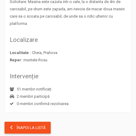
Solicitare: Masina este cazuta intr-o vale, la o distanta de 4m de
carosabil, pe drum este zapada, am nevoie de macar doua masini
care sa o scoata pe carosabil, de unde sa o ridic ulterior cu
platforma
Localizare
Localitate :
Cheia, Prahova
Reper:
muntele Rosu
Intervenție
51 membri notificați
2 membri participă
0 membri confirmă rezolvarea
ÎNAPOI LA LISTĂ