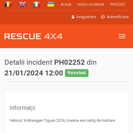
Acasă
Istoric incidente
PH02252
Înregistrare
Autentificare
Meniu
Detalii incident
PH02252
din
21/01/2024 12:00
Rezolvat
Informații
Vehicul: Volkwagen Tiguan 2016, masina are carlig de tractare