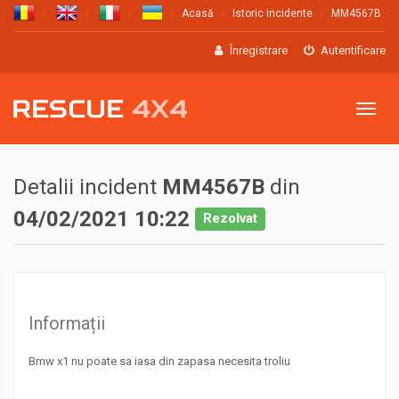
Acasă
Istoric incidente
MM4567B
Înregistrare
Autentificare
Meniu
Detalii incident
MM4567B
din
04/02/2021 10:22
Rezolvat
Informații
Bmw x1 nu poate sa iasa din zapasa necesita troliu