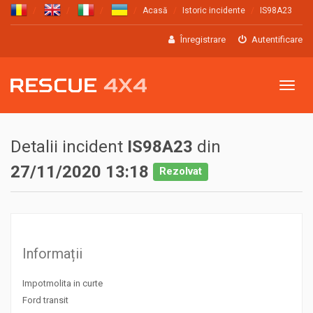
Acasă
Istoric incidente
IS98A23
Înregistrare
Autentificare
Meniu
Detalii incident
IS98A23
din
27/11/2020 13:18
Rezolvat
Informații
Impotmolita in curte
Ford transit