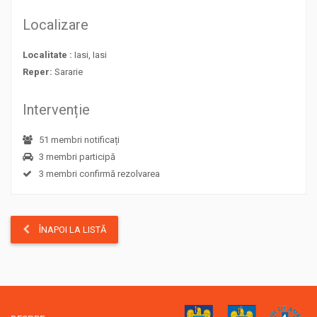
Localizare
Localitate :
Iasi, Iasi
Reper:
Sararie
Intervenție
51 membri notificați
3 membri participă
3 membri confirmă rezolvarea
ÎNAPOI LA LISTĂ