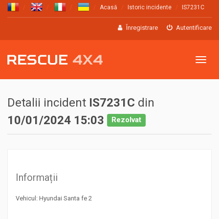
Acasă
Istoric incidente
IS7231C
Înregistrare
Autentificare
Meniu
Detalii incident
IS7231C
din
10/01/2024 15:03
Rezolvat
Informații
Vehicul: Hyundai Santa fe 2