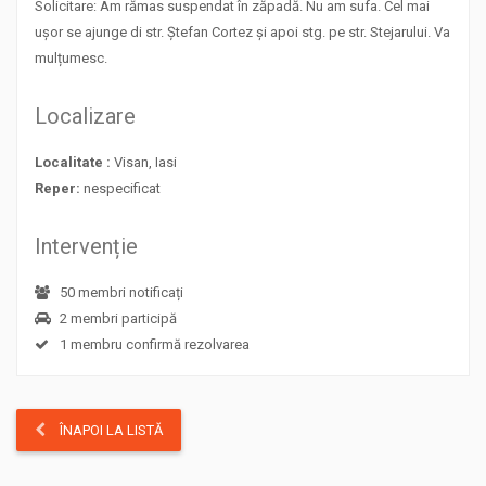
Solicitare: Am rămas suspendat în zăpadă. Nu am sufa. Cel mai
ușor se ajunge di str. Ștefan Cortez și apoi stg. pe str. Stejarului. Va
mulțumesc.
Localizare
Localitate :
Visan, Iasi
Reper:
nespecificat
Intervenție
50 membri notificați
2 membri participă
1 membru confirmă rezolvarea
ÎNAPOI LA LISTĂ