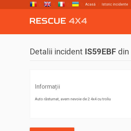
Acasă
Istoric incidente
Detalii incident
IS59EBF
din
Informații
Auto răsturnat, avem nevoie de 2 4x4 cu troliu