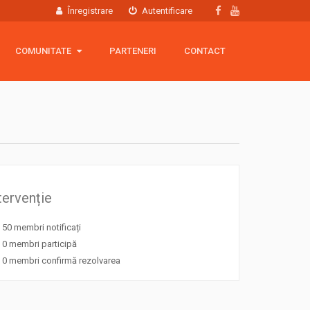
Înregistrare
Autentificare
COMUNITATE
COMUNITATE
PARTENERI
CONTACT
Hartă membri
Grup Facebook
Echipamente
tervenție
50 membri notificați
0 membri participă
0 membri confirmă rezolvarea