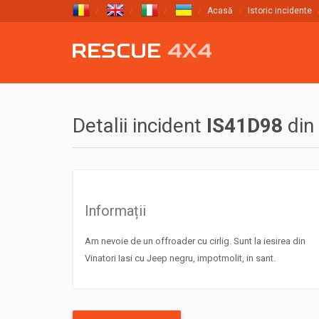
Acasă
Istoric incidente
Detalii incident
IS41D98
din
Informații
Am nevoie de un offroader cu cirlig. Sunt la iesirea din
Vinatori Iasi cu Jeep negru, impotmolit, in sant.