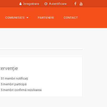
Înregistrare
Autentificare
COMUNITATE
COMUNITATE
PARTENERI
CONTACT
Hartă membri
Grup Facebook
Echipamente
tervenție
51 membri notificați
5 membri participă
5 membri confirmă rezolvarea