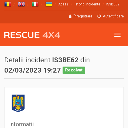
Acasă
Istoric incidente
IS3BE62
Înregistrare
Autentificare
Meniu
Detalii incident
IS3BE62
din
02/03/2023 19:27
Rezolvat
Informații