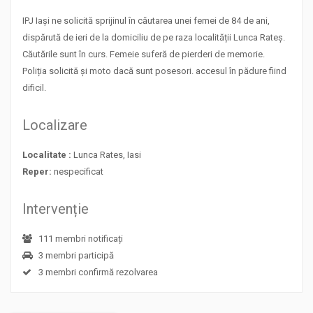
IPJ Iași ne solicită sprijinul în căutarea unei femei de 84 de ani,
dispărută de ieri de la domiciliu de pe raza localității Lunca Rateș.
Căutările sunt în curs. Femeie suferă de pierderi de memorie.
Poliția solicită și moto dacă sunt posesori. accesul în pădure fiind
dificil.
Localizare
Localitate :
Lunca Rates, Iasi
Reper:
nespecificat
Intervenție
111 membri notificați
3 membri participă
3 membri confirmă rezolvarea