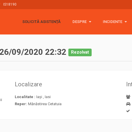
IS18190
SOLICITĂ ASISTENȚĂ
DESPRE
DESPRE
INCIDENTE
INCIDENTE
Rescue 4x4
2026
Politica cookie
2025
(454)
26/09/2020 22:32
Rezolvat
GDPR
2024
(365)
Stickere
2023
(448)
Localizare
In
Donații 🙏
2022
(378)
Localitate :
Iași , Iasi
ii
2021
(775)
Reper:
Mănăstirea Cetatuia
2020
(513)
2019
(358)