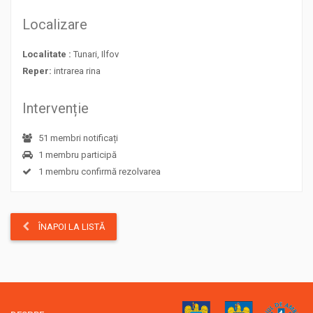
Localizare
Localitate :
Tunari, Ilfov
Reper:
intrarea rina
Intervenție
51 membri notificați
1 membru participă
1 membru confirmă rezolvarea
ÎNAPOI LA LISTĂ