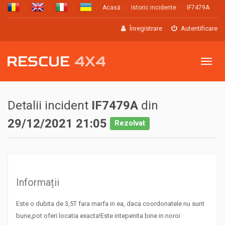
Acasă
Istoric incidente
IF7479A
Înregistrare
Autentificare
Meniu
Detalii incident
IF7479A
din
29/12/2021 21:05
Rezolvat
Informații
Este o dubita de 3,5T fara marfa in ea, daca coordonatele nu sunt
bune,pot oferi locatia exacta!Este intepenita bine in noroi