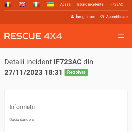
Acasă
Istoric incidente
IF723AC
Înregistrare
Autentificare
Meniu
Detalii incident
IF723AC
din
27/11/2023 18:31
Rezolvat
Informații
Dacia sandero