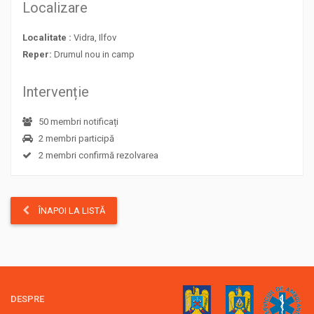
Localizare
Localitate :
Vidra, Ilfov
Reper:
Drumul nou in camp
Intervenție
50 membri notificați
2 membri participă
2 membri confirmă rezolvarea
ÎNAPOI LA LISTĂ
DESPRE