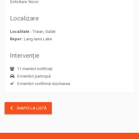
Solicitare: Noroi
Localizare
Localitate :
Traian, Galati
Reper:
Lang Ianis Lake
Intervenție
11 membri notificați
0 membri participă
0 membri confirmă rezolvarea
ÎNAPOI LA LISTĂ