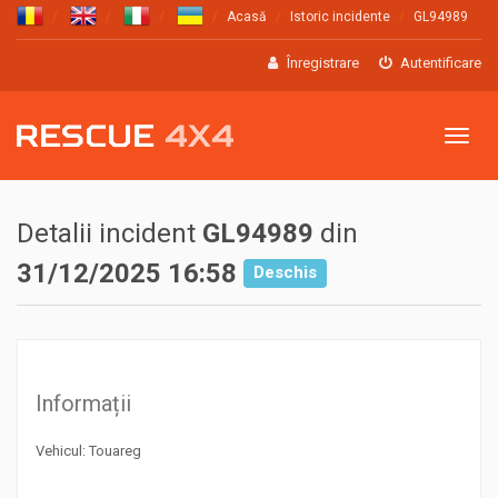
Acasă
Istoric incidente
GL94989
Înregistrare
Autentificare
Meniu
Detalii incident
GL94989
din
31/12/2025 16:58
Deschis
Informații
Vehicul: Touareg