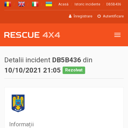
Acasă
Istoric incidente
DB5B436
Înregistrare
Autentificare
Meniu
Detalii incident
DB5B436
din
10/10/2021 21:05
Rezolvat
Informații