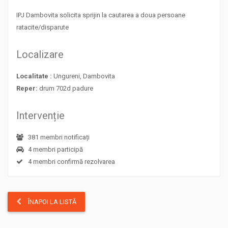
IPJ Dambovita solicita sprijin la cautarea a doua persoane
ratacite/disparute
Localizare
Localitate :
Ungureni, Dambovita
Reper:
drum 702d padure
Intervenție
381 membri notificați
4 membri participă
4 membri confirmă rezolvarea
ÎNAPOI LA LISTĂ