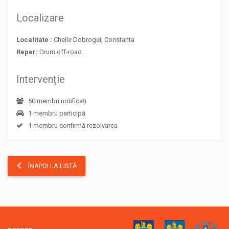
Localizare
Localitate :
Cheile Dobrogei, Constanta
Reper:
Drum off-road.
Intervenție
50 membri notificați
1 membru participă
1 membru confirmă rezolvarea
ÎNAPOI LA LISTĂ