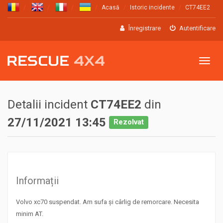
Acasă
Istoric incidente
CT74EE2
Înregistrare
Autentificare
Meniu
Detalii incident
CT74EE2
din
27/11/2021 13:45
Rezolvat
Informații
Volvo xc70 suspendat. Am sufa și cârlig de remorcare. Necesita
minim AT.