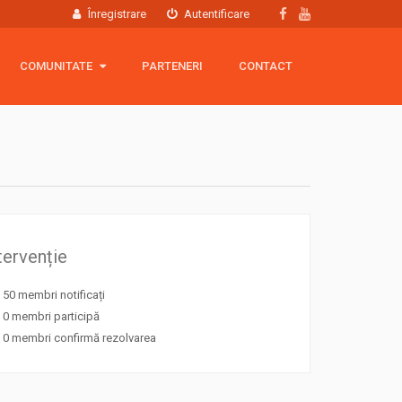
Înregistrare
Autentificare
COMUNITATE
COMUNITATE
PARTENERI
CONTACT
Hartă membri
Grup Facebook
Echipamente
tervenție
50 membri notificați
0 membri participă
0 membri confirmă rezolvarea