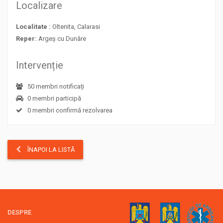
Localizare
Localitate :
Oltenita, Calarasi
Reper:
Argeș cu Dunăre
Intervenție
50 membri notificați
0 membri participă
0 membri confirmă rezolvarea
ÎNAPOI LA LISTĂ
DESPRE