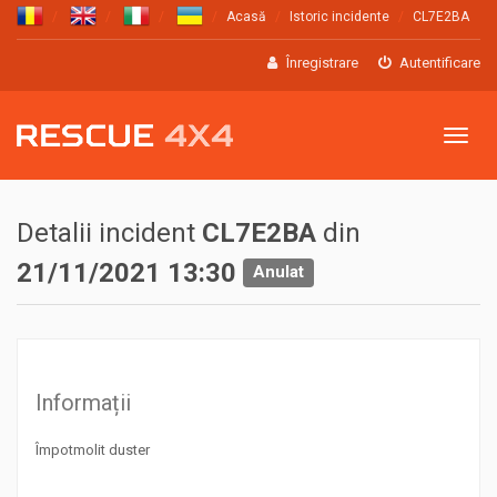
Acasă
Istoric incidente
CL7E2BA
Înregistrare
Autentificare
Meniu
Detalii incident
CL7E2BA
din
21/11/2021 13:30
Anulat
Informații
Împotmolit duster