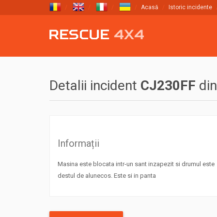
Acasă
Istoric incidente
Detalii incident
CJ230FF
di
Informații
Masina este blocata intr-un sant inzapezit si drumul este
destul de alunecos. Este si in panta