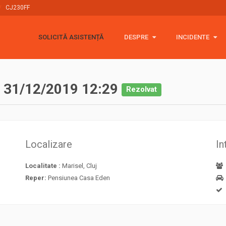
CJ230FF
SOLICITĂ ASISTENȚĂ
DESPRE
DESPRE
INCIDENTE
INCIDENTE
Rescue 4x4
2026
Politica cookie
2025
(454)
n
31/12/2019 12:29
Rezolvat
GDPR
2024
(365)
Stickere
2023
(448)
Localizare
In
Donații 🙏
2022
(378)
Localitate :
Marisel, Cluj
2021
(775)
Reper:
Pensiunea Casa Eden
2020
(513)
2019
(358)