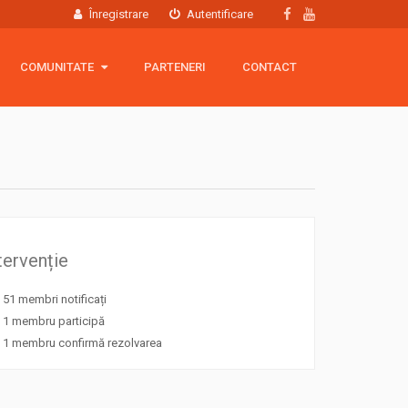
Înregistrare
Autentificare
COMUNITATE
COMUNITATE
PARTENERI
CONTACT
Hartă membri
Grup Facebook
Echipamente
tervenție
51 membri notificați
1 membru participă
1 membru confirmă rezolvarea