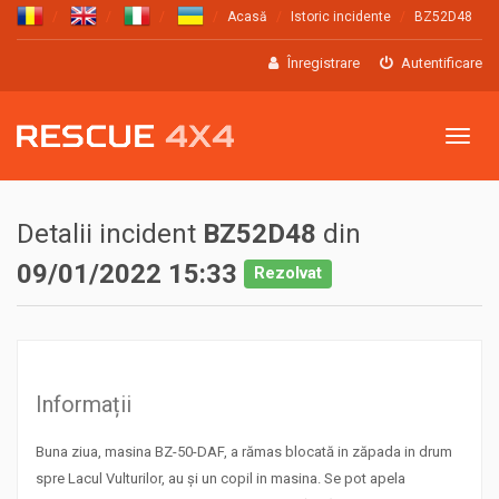
Acasă
Istoric incidente
BZ52D48
Înregistrare
Autentificare
Meniu
Detalii incident
BZ52D48
din
09/01/2022 15:33
Rezolvat
Informații
Buna ziua, masina BZ-50-DAF, a rămas blocată in zăpada in drum
spre Lacul Vulturilor, au și un copil in masina. Se pot apela