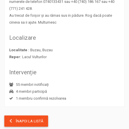
numerele de telefon 0740133431 sau +40 (740) 186 167 sau +40
(771) 241 428.
Au trecut de foișor și au rămas sus in pădure. Rog dacă poate
cineva sa ii ajute. Multumesc
Localizare
Localitate :
Buzau, Buzau
Reper:
Lacul Vulturilor
Intervenție
55 membri notificați
4 membri participă
1 membru confirmă rezolvarea
ÎNAPOI LA LISTĂ