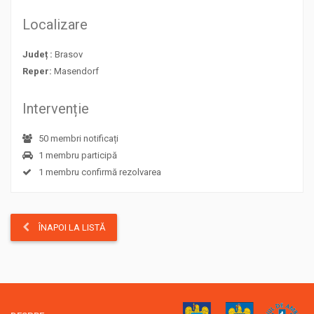
Localizare
Județ :
Brasov
Reper:
Masendorf
Intervenție
50 membri notificați
1 membru participă
1 membru confirmă rezolvarea
ÎNAPOI LA LISTĂ