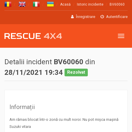
Acasă
Istoric incidente
BV60060
Înregistrare
Autentificare
Meniu
Detalii incident
BV60060
din
28/11/2021 19:34
Rezolvat
Informații
Am rămas blocat într-o zonă cu mult noroi. Nu pot mișca mașină
Suzuki vitara