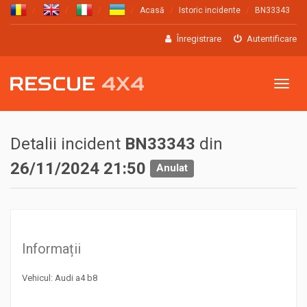
Acasă
Istoric incidente
BN33343
Înregistrare
Autentificare
Meniu
Detalii incident
BN33343
din
26/11/2024 21:50
Anulat
Informații
Vehicul: Audi a4 b8