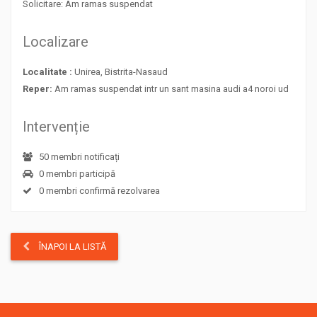
Solicitare: Am ramas suspendat
Localizare
Localitate :
Unirea, Bistrita-Nasaud
Reper:
Am ramas suspendat intr un sant masina audi a4 noroi ud
Intervenție
50 membri notificați
0 membri participă
0 membri confirmă rezolvarea
ÎNAPOI LA LISTĂ