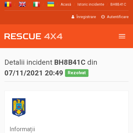
Acasă
Istoric incidente
BH8B41C
Înregistrare
Autentificare
Meniu
Detalii incident
BH8B41C
din
07/11/2021 20:49
Rezolvat
Informații