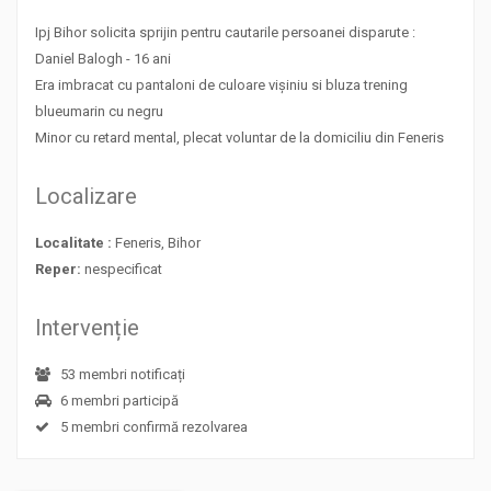
Ipj Bihor solicita sprijin pentru cautarile persoanei disparute :
Daniel Balogh - 16 ani
Era imbracat cu pantaloni de culoare vișiniu si bluza trening
blueumarin cu negru
Minor cu retard mental, plecat voluntar de la domiciliu din Feneris
Localizare
Localitate :
Feneris, Bihor
Reper:
nespecificat
Intervenție
53 membri notificați
6 membri participă
5 membri confirmă rezolvarea