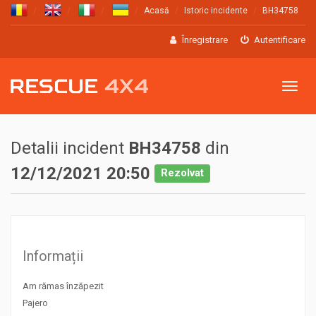
Acasă
Istoric incidente
BH34758
Înregistrare
Autentificare
Meniu
Detalii incident
BH34758
din
12/12/2021 20:50
Rezolvat
Informații
Am rămas înzăpezit
Pajero