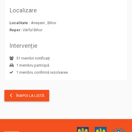
Localizare
Localitate :
Arieșeni , Bihor
Reper:
Vârful Bihor
Intervenție
51 membri notificați
1 membru participă
1 membru confirmă rezolvarea
ÎNAPOI LA LISTĂ