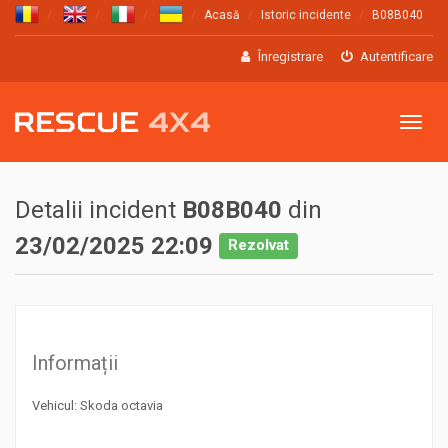
Acasă
Istoric incidente
B08B040
Înregistrare
Autentificare
Meniu
Detalii incident
B08B040
din
23/02/2025 22:09
Rezolvat
Informații
Vehicul: Skoda octavia