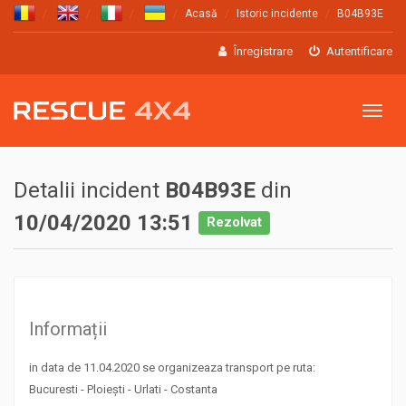
Acasă
Istoric incidente
B04B93E
Înregistrare
Autentificare
Meniu
Detalii incident
B04B93E
din
10/04/2020 13:51
Rezolvat
Informații
in data de 11.04.2020 se organizeaza transport pe ruta:
Bucuresti - Ploiești - Urlati - Costanta