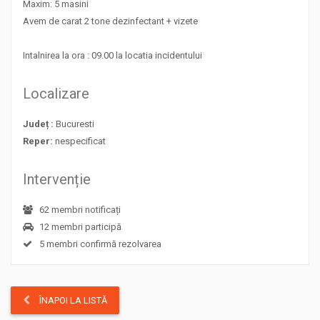
Maxim: 5 masini
Avem de carat 2 tone dezinfectant + vizete
Intalnirea la ora : 09.00 la locatia incidentului
Localizare
Județ :
Bucuresti
Reper:
nespecificat
Intervenție
62 membri notificați
12 membri participă
5 membri confirmă rezolvarea
ÎNAPOI LA LISTĂ