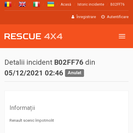
Acasă
Istoric incidente
B02FF76
Înregistrare
Autentificare
Meniu
Detalii incident
B02FF76
din
05/12/2021 02:46
Anulat
Informații
Renault scenic împotmolit