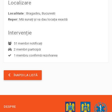
Localizare
Localitate :
Bragadiru, Bucuresti
Reper:
Mă sunați și va dau locația exactă
Intervenție
51 membri notificați
2 membri participă
1 membru confirmă rezolvarea
ÎNAPOI LA LISTĂ
DESPRE