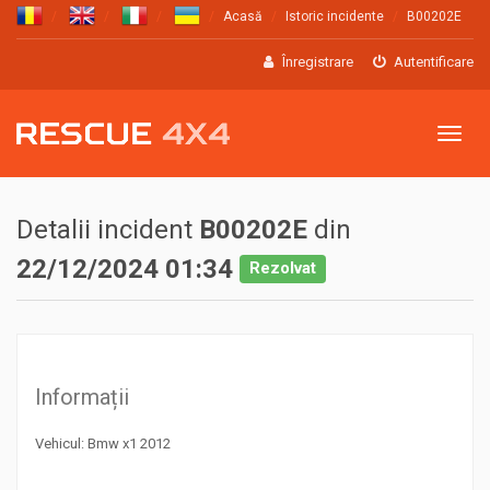
Acasă
Istoric incidente
B00202E
Înregistrare
Autentificare
Meniu
Detalii incident
B00202E
din
22/12/2024 01:34
Rezolvat
Informații
Vehicul: Bmw x1 2012