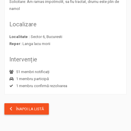
Solicitare: Am ramas impotmolit, sa fiu tractat, drumu este plin de
namol
Localizare
Localitate :
Sector 6, Bucuresti
Reper:
Langa lacu morii
Intervenție
51 membri notificați
1 membru participă
1 membru confirmă rezolvarea
ÎNAPOI LA LISTĂ