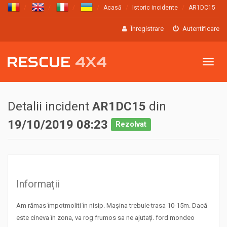
Acasă
Istoric incidente
AR1DC15
Înregistrare
Autentificare
Meniu
Detalii incident
AR1DC15
din
19/10/2019 08:23
Rezolvat
Informații
Am rămas împotmoliti în nisip. Mașina trebuie trasa 10-15m. Dacă
este cineva în zona, va rog frumos sa ne ajutați. ford mondeo