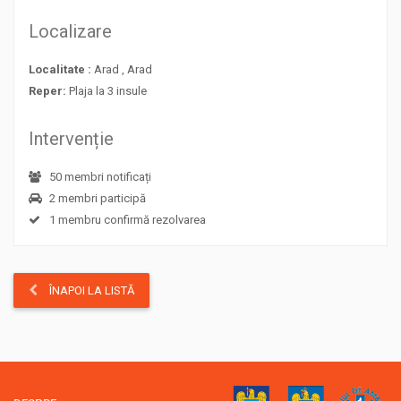
Localizare
Localitate :
Arad , Arad
Reper:
Plaja la 3 insule
Intervenție
50 membri notificați
2 membri participă
1 membru confirmă rezolvarea
ÎNAPOI LA LISTĂ