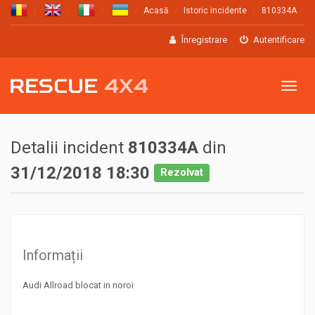
Acasă
Istoric incidente
810334A
Înregistrare
Autentificare
Meniu
Detalii incident
810334A
din
31/12/2018 18:30
Rezolvat
Informații
Audi Allroad blocat in noroi