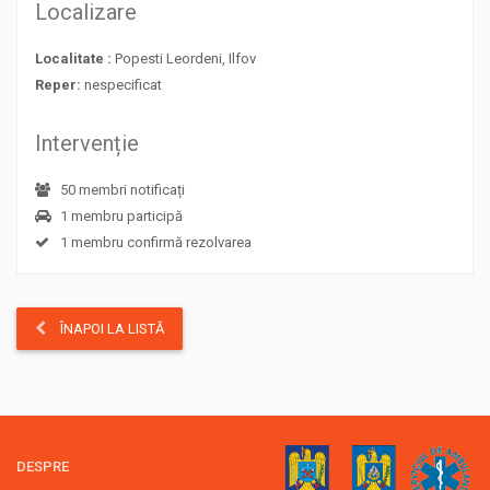
Localizare
Localitate :
Popesti Leordeni, Ilfov
Reper:
nespecificat
Intervenție
50 membri notificați
1 membru participă
1 membru confirmă rezolvarea
ÎNAPOI LA LISTĂ
DESPRE