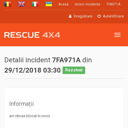
Acasă
Istoric incidente
7FA971A
Înregistrare
Autentificare
Meniu
Detalii incident
7FA971A
din
29/12/2018 03:30
Rezolvat
Informații
am rămas blocat în noroi