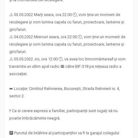
⚠️ 03.05.2022 Marți seara, ora 22:00 🕙, vom ține un moment de
reculegere și vom lumina capela cu faruri, proiectoare, lanterne și
girofaruri.
⚠️ 04.05.2022 Miercuri seara, ora 22:00 🕙, vom ține un moment de
reculegere și vom lumina capela cu faruri, proiectoare, lanterne și
girofaruri.
⚠️ 05.05.2022 Joi, ora 12:00 🕛, va avea loc înmormântarea❗ și vom
transmite un ultim apel radio 📻 către BIF-318 pe rețeaua radio a
asociației.
➡️ Locație: Cimitirul Reînvierea, București, Strada Reînvierii nr. 4,
sector 2.
‼️ Ca si cerere express a familiei, participanții sunt rugați să nu
poarte îmbrăcăminte neagră.
🅿️ Punctul de întâlnire al participanților va fi la garajul colegului