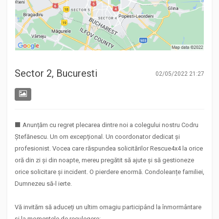
Sector 2, Bucuresti
02/05/2022 21:27
⬛ Anunțăm cu regret plecarea dintre noi a colegului nostru Codru
Ștefănescu. Un om excepțional. Un coordonator dedicat și
profesionist. Vocea care răspundea solicitărilor Rescue4x4 la orice
oră din zi și din noapte, mereu pregătit să ajute și să gestioneze
orice solicitare și incident. O pierdere enormă. Condoleanțe familiei,
Dumnezeu să-l ierte.
Vă invităm să aduceți un ultim omagiu participând la înmormântare
și la momentele de reculegere: