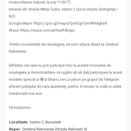
nostru Marius Gabriel, la ora 11:00 🕚.
Intrarea din Strada Mihai Tudor, sector 2 (zona Strada Gherghiței /
A3):
Google Maps: https://goo.gl/maps/QaVEqyTym4P6dgke9
Waze: https://waze.com/ul/hsxft4beyu
❕Pentru momentele de reculegere, ne vom aduna direct la Cimitirul
Reînvierea.
🆘Pentru cei care nu pot participa fizic la aceste momente de
reculegere și înmormântare, vă rugăm să să dați participare la acest
incident special și 🔴📡Share Live Location pe grupul de Telegram
aferent județului de care aparțineți, pentru 5 minute, la orele și zilele
menționate mai sus.
Vă mulțumim.
Localitate:
Sector 2, Bucuresti
Reper:
Cimitirul Reinvierea (Strada Reînvierii 4)