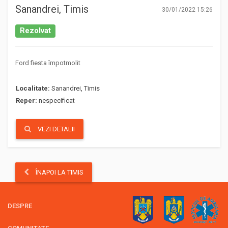
Sanandrei, Timis
30/01/2022 15:26
Rezolvat
Ford fiesta împotmolit
Localitate:
Sanandrei, Timis
Reper:
nespecificat
VEZI DETALII
ÎNAPOI LA TIMIS
DESPRE