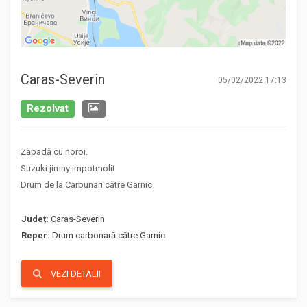
Caras-Severin
05/02/2022 17:13
Rezolvat
Zăpadă cu noroi.
Suzuki jimny impotmolit
Drum de la Carbunari către Garnic
Județ:
Caras-Severin
Reper:
Drum carbonară către Garnic
VEZI DETALII