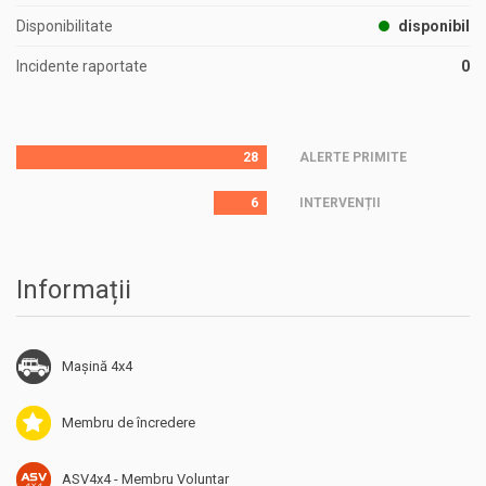
Disponibilitate
disponibil
Incidente raportate
0
28
ALERTE PRIMITE
6
INTERVENȚII
Informații
Mașină 4x4
Membru de încredere
ASV4x4 - Membru Voluntar