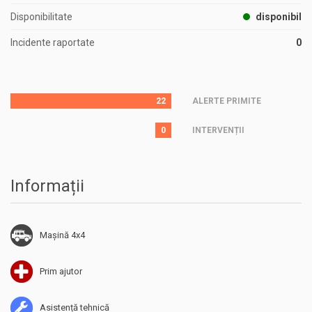
Disponibilitate
disponibil
Incidente raportate
0
22
ALERTE PRIMITE
0
INTERVENȚII
Informații
Mașină 4x4
Prim ajutor
Asistență tehnică