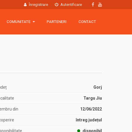
Înregistrare
Autentificare
COMUNITATE
COMUNITATE
PARTENERI
CONTACT
Hartă membri
Grup Facebook
Echipamente
udeț
Gorj
calitate
Targu Jiu
embru din
12/06/2022
operire
întreg județul
sponibilitate
disponibil