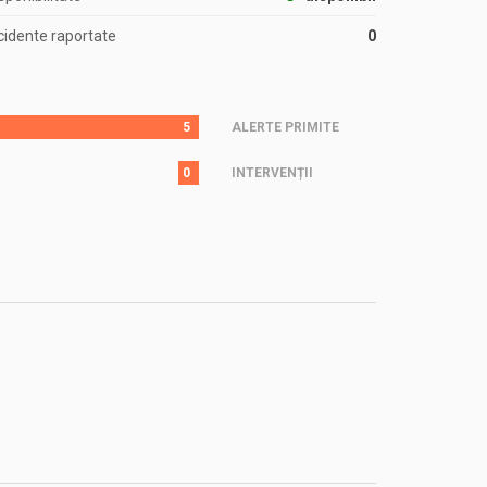
cidente raportate
0
5
ALERTE PRIMITE
0
INTERVENȚII