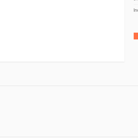
In
2018
(140)
2017
(50)
2016
(45)
2015
(1)