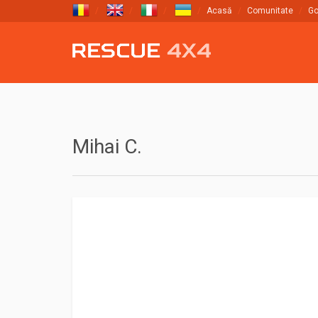
Acasă
Comunitate
Go
Mihai C.