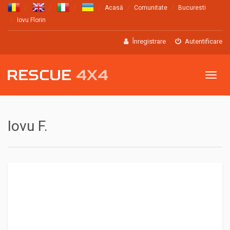
Acasă
Comunitate
Bucuresti
Iovu Florin
Înregistrare
Autentificare
Meniu
Iovu F.