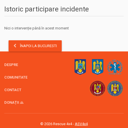
Istoric participare incidente
Nici o intervenție până în acest moment
ÎNAPOI LA BUCURESTI
DESPRE
COMUNITATE
CONTACT
DONAȚII 🙏
© 2026 Rescue 4x4 -
ASV4x4