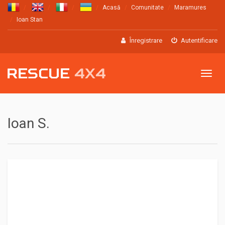
Acasă
Comunitate
Maramures
Ioan Stan
Înregistrare
Autentificare
Meniu
Ioan S.