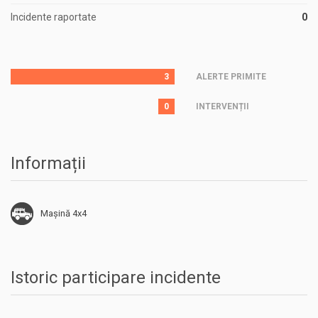
Incidente raportate
0
3
ALERTE PRIMITE
0
INTERVENȚII
Informații
Mașină 4x4
Istoric participare incidente