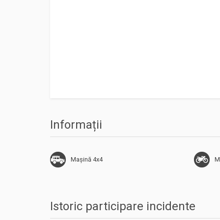
Informații
Mașină 4x4
M
Istoric participare incidente