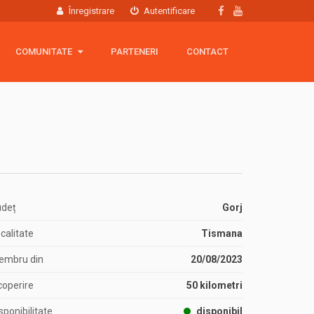
Înregistrare
Autentificare
COMUNITATE
COMUNITATE
PARTENERI
CONTACT
Hartă membri
Grup Facebook
Echipamente
udeț
Gorj
calitate
Tismana
embru din
20/08/2023
operire
50 kilometri
sponibilitate
disponibil