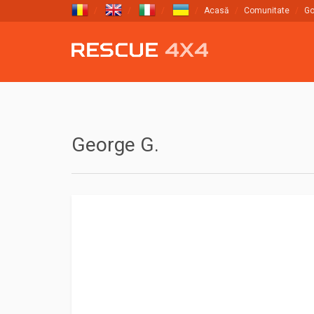
Acasă
Comunitate
Go
George G.