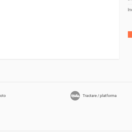
In
2018
(140)
2017
(50)
2016
(45)
2015
(1)
oto
Tractare / platforma