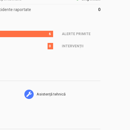
cidente raportate
0
6
ALERTE PRIMITE
0
INTERVENȚII
Asistență tehnică